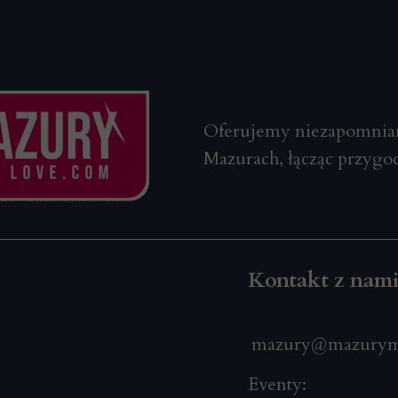
Oferujemy niezapomnian
Mazurach, łącząc przygod
Kontakt z nam
mazury@mazurym
Eventy: