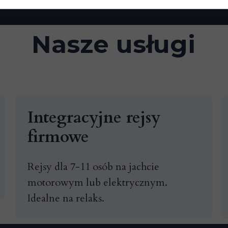
Nasze usługi
Integracyjne rejsy
firmowe
Rejsy dla 7-11 osób na jachcie
motorowym lub elektrycznym.
Idealne na relaks.