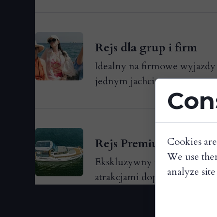
Rejs dla grup i firm
Idealny na firmowe wyjazdy l
jednym jachcie.
Con
Cookies are
Rejs Premium
We use them
Ekskluzywny rejs z pełnym 
analyze site 
atrakcjami dopasowany do po