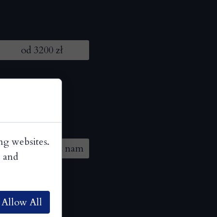
od 3200 zł
ng websites.
Skontaktuj się z nam
i
, and
Allow All