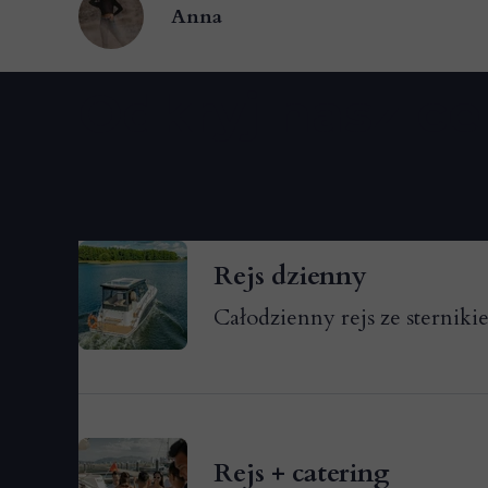
Anna
Odkryj nasz ce
Rejs dzienny
Całodzienny rejs ze sternikie
Rejs + catering