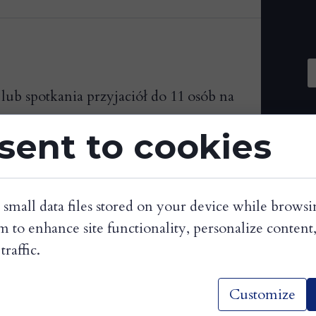
ub spotkania przyjaciół do 11 osób na
sent to cookies
 small data files stored on your device while browsi
 to enhance site functionality, personalize content
cateringiem regionalnym i dodatkowymi
traffic.
trzeb klienta.
Customize