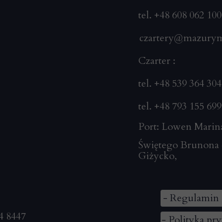
tel. +48 608 062 100
czartery@mazury
Czarter :
tel. +48 539 364 304
tel. +48 793 155 699
Port: Lowen Marin
Świętego Brunona 
Giżycko
,
- Regulamin 
4 8447
- Polityka pr