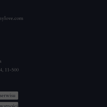
mylove.com
a
4, 11-500
serwisu
ywatności