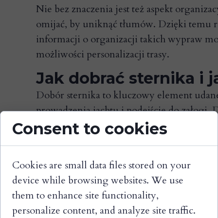
Nie bez znaczenia jest też aspekt organizac
omijać, by uniknąć tłumów. Dzięki temu r
informacji o organizacji takich wypraw mo
możliwości personalizacji trasy.
Jak dobrać sternika i 
Dobór sternika to kluczowy element udaneg
prowadzenia jachtu i podejście do załogi.
przestrzeń do odpoczynku. To osoba, która
Consent to cookies
klimatem i zadbać o każdy detal podróży.
Wybór jachtu zależy od liczby uczestnikó
Cookies are small data files stored on your
wyposażeniem, jak i klasyczne jachty żaglo
device while browsing websites. We use
ważniejszy jest komfort, czy autentyczne ż
them to enhance site functionality,
personalize content, and analyze site traffic.
Firmy organizujące rejsy często oferują d