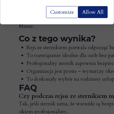
grupy. Dzięki temu każdy rejs jest inny –
Customize
Allow All
Warto zapamiętać:
Rejs ze sternikiem to 
Mazur.
Co z tego wynika?
Rejs ze sternikiem pozwala odpocząć bez
To rozwiązanie idealne dla osób bez pat
Profesjonalny sternik zapewnia bezpiec
Organizacja jest prosta – wystarczy okr
To doskonały wybór na rodzinny urlop,
FAQ
Czy podczas rejsu ze sternikiem
Tak, jeśli sternik uzna, że warunki są bez
okiem profesjonalisty.