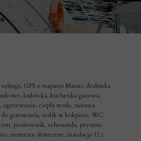
, relingi, GPS z mapami Mazur, drabinka
tunkowe, lodówka, kuchenka gazowa,
j, ogrzewanie, ciepła woda, zastawa
 do gotowania, stolik w kokpicie, WC
icem, prostownik, echosonda, prysznic
o, materace słoneczne, instalacja 12 i