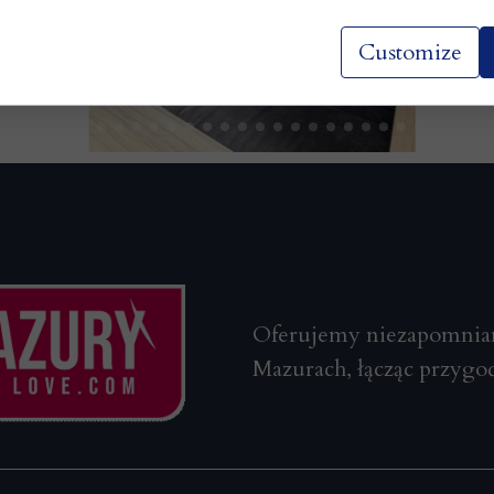
Customize
Oferujemy niezapomnian
Mazurach, łącząc przygod