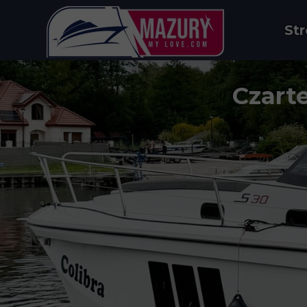
St
Czarte