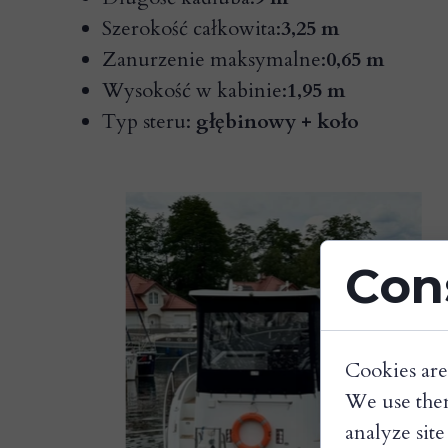
Szerokość całkowita:
3,25 m
Zanurzenie maksymalne:
0,65 m
Wysokość w kabinie:
1,95 m
Typ steru:
głębinowy + koło
Con
Cookies are
We use them
analyze site 