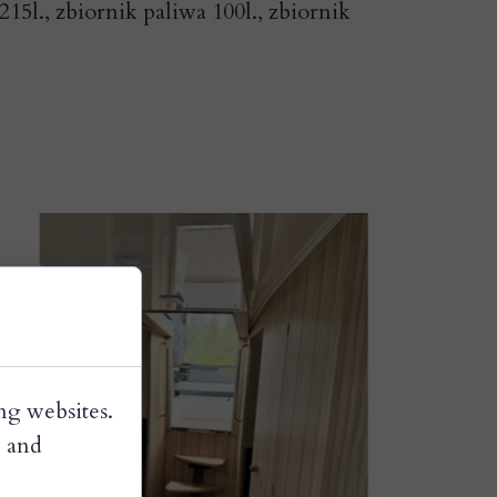
15l., zbiornik paliwa 100l., zbiornik
ng websites.
, and