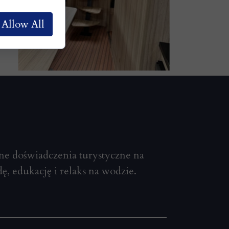
Allow All
e doświadczenia turystyczne na
ę, edukację i relaks na wodzie.