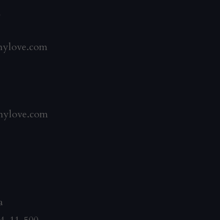
i
ylove.com
mylove.com
a