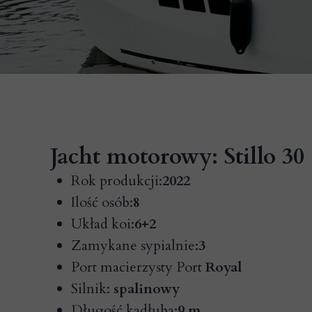
Jacht motorowy:
Stillo 30
Rok produkcji:
2022
Ilość osób:
8
Układ koi:
6+2
Zamykane sypialnie:
3
Port macierzysty Port
Royal
Silnik:
spalinowy
Długość kadłuba:
9 m