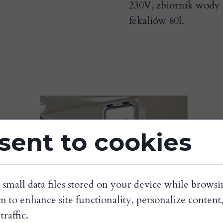
230V, zbiornik wody 2
fekaliów 80l.
sent to cookies
 small data files stored on your device while browsi
 to enhance site functionality, personalize content
traffic.