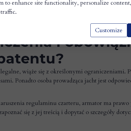
 wypoczynku na wodzie.
 to enhance site functionality, personalize content
traffic.
ają lokalną turystykę. Rejsy po jeziorach sprzyjaj
na rozwój regionu i jego gospodarki.
Customize
iczenia i obowiąz
 patentu?
 legalne, wiąże się z określonymi ograniczeniami.
isami. Ponadto osoba prowadząca jacht jest odpowie
ruszenia regulaminu czarteru, armator ma prawo potr
oznać się z jej treścią i dopytać o szczegóły dotyc