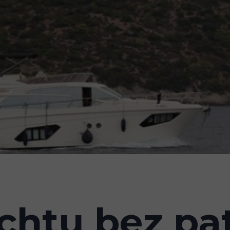
rona główna
O nas
Oferta
Proje
achtu bez pa