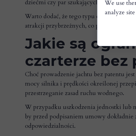
dziećmi czy par szukających spokojnego
We use them
analyze site 
Warto dodać, że tego typu czartery wspier
atrakcji przybrzeżnych, co przekłada się 
Jakie są ogran
czarterze bez
Choć prowadzenie jachtu bez patentu jest
mocy silnika i prędkości określonej przep
przestrzeganie zasad ruchu wodnego.
W przypadku uszkodzenia jednostki lub na
by przed podpisaniem umowy dokładnie zap
odpowiedzialności.