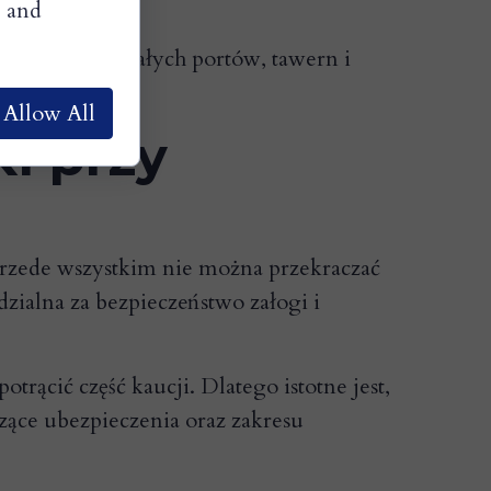
, and
ą odwiedzaniu małych portów, tawern i
Allow All
ki przy
 Przede wszystkim nie można przekraczać
dzialna za bezpieczeństwo załogi i
ącić część kaucji. Dlatego istotne jest,
zące ubezpieczenia oraz zakresu