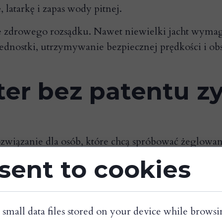
 latarkę i zapas wody pitnej.
e zdrowego rozsądku. Nawet niewielki jacht wymaga
dnostki, utrzymywanie bezpiecznej prędkości i obs
ter bez patentu z
ozwiązanie dla osób, które chcą spróbować żeglowa
 i niezależności, a jednocześnie pozwala odkrywać 
sent to cookies
takcie z naturą, z dala od tłumów i miejskiego zgi
anie tą formą wypoczynku, dlatego coraz częściej 
 bez patentu stał się dostępny nie tylko dla doświ
 small data files stored on your device while browsi