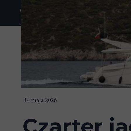
St
14 maja 2026
Czarter j