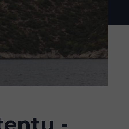
kty
Blog
Kontakt
tentu -