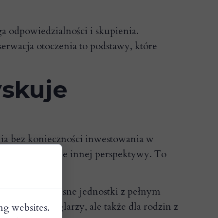
 odpowiedzialności i skupienia.
erwacja otoczenia to podstawy, które
yskuje
nia bez konieczności inwestowania w
Mazury z zupełnie innej perspektywy. To
ełku.
oferują nowoczesne jednostki z pełnym
adczonych żeglarzy, ale także dla rodzin z
ng websites.