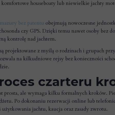
 komfortowe houseboaty lub niewielkie jachty moto
 mazury bez patentu
obejmują nowoczesne jednost
, echosonda czy GPS. Dzięki temu nawet osoby bez 
ełną kontrolę nad jachtem.
 są projektowane z myślą o rodzinach i grupach przy
 pozwala na kilkudniowe rejsy bez konieczności sch
zie.
roces czarteru kr
t prosta, ale wymaga kilku formalnych kroków. Pie
udżetu. Po dokonaniu rezerwacji online lub telefo
 użytkowania jachtu, kaucja oraz zasady zwrotu.