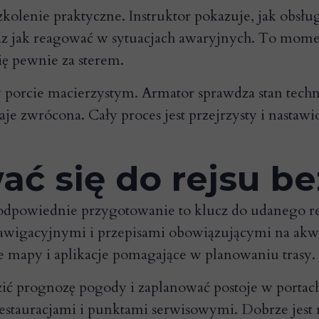
szkolenie praktyczne. Instruktor pokazuje, jak obsł
az jak reagować w sytuacjach awaryjnych. To mome
się pewnie za sterem.
 porcie macierzystym. Armator sprawdza stan techni
staje zwrócona. Cały proces jest przejrzysty i nasta
ać się do rejsu b
odpowiednie przygotowanie to klucz do udanego r
nawigacyjnymi i przepisami obowiązującymi na akw
że mapy i aplikacje pomagające w planowaniu trasy.
ić prognozę pogody i zaplanować postoje w portac
, restauracjami i punktami serwisowymi. Dobrze je