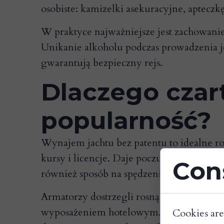
osobiste: kamizelki asekuracyjne, apteczkę,
W praktyce najważniejsze jest zachowani
Unikanie alkoholu podczas prowadzenia je
gwarantują bezpieczny rejs.
Dlaczego czar
popularność?
Wynajem jachtu bez patentu to idealne r
kursy i licencje. Daje poczucie wolności
Con
również sposób na spędzenie urlopu w kon
Armatorzy dostrzegli rosnące zainteresow
wyposażeniem hotelowym. W efekcie czarter
Cookies are