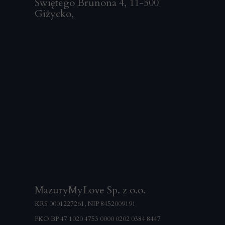
Świętego Brunona 4, 11-500
Giżycko
,
MazuryMyLove Sp. z o.o.
KR
S 0001227261, NIP 8452009191
PKO BP 47 1020 4753 0000 0202 0384 8447