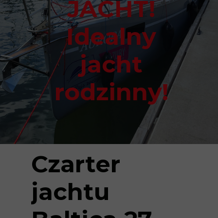
JACHT!
Idealny
jacht
rodzinny!
Czarter
jachtu