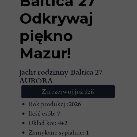
Baltica 27
Odkrywaj
piękno
Mazur!
Jacht rodzinny Baltica 27
AURORA
Zarezerwuj już dziś
Rok produkcji:
2026
Ilość osób:
7
Układ koi:
4+2
Zamykane sypialnie:
1