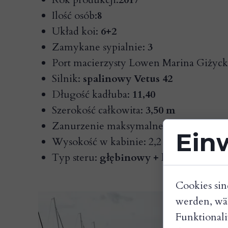
Ilość osób:
8
Układ koi:
6+2
Zamykane sypialnie:
3
Port macierzysty Lowen Marina Giżyc
Silnik:
spalinowy Vetus 42
Długość kadłuba:
11,40
Szerokość całkowita:
3,50 m
Zanurzenie maksymalne:
0,75 m
Ein
Wysokość w kabinie: 2,2
m
Typ steru:
głębinowy + koło
Cookies sin
werden, wä
Funktionali