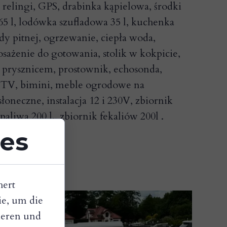
 relingi, GPS, drabinka kąpielowa, środki
5 l, lodówka szufladowa 35 l, kuchenka
dy pitnej, ogrzewanie, ciepła woda,
sażenie do gotowania, stolik w kokpicie,
 prysznicem, prostownik, echosonda,
, TV, bimini, meble ogrodowe na
łoneczne, instalacja 12 i 230V, zbiornik
paliwa 200 l., zbiornik fekaliów 200l .
ies
hert
e, um die
sieren und