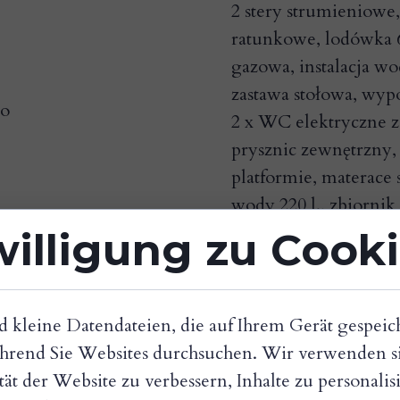
2 stery strumieniowe,
ratunkowe, lodówka 6
gazowa, instalacja wo
zastawa stołowa, wypo
ko
2 x WC elektryczne z
prysznic zewnętrzny
platformie, materace s
wody 220 l., zbiornik 
willigung zu Cook
d kleine Datendateien, die auf Ihrem Gerät gespeic
hrend Sie Websites durchsuchen. Wir verwenden si
tät der Website zu verbessern, Inhalte zu personali