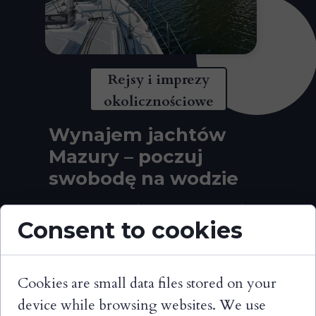
Rejsy i imprezy
okolicznościowe
Wynajem jachtów
Mazury – poczuj
swobodę na wodzie
Wynajem jachtu na Mazurach to
Consent to cookies
coś więcej niż wakacje. To
możliwość zwolnienia tempa,
kontaktu z naturą i pełnej
Cookies are small data files stored on your
niezależności. Płyń między
jeziorami, cumuj w
device while browsing websites. We use